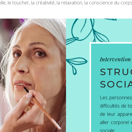
relle, le toucher, la créativité, la relaxation, la conscience du co
Intervention
STRU
SOCI
Les personnes 
difficultés de 
de leur appare
aller corporel
sociale.